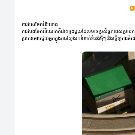
▶
ការបែងចែកវិនិយោគ
ការបែងចែកវិនិយោគគឺជាគន្លងមួយដែលមានប្រសិទ្ធភាពសម្រាប់ការធានា
ប្រភេទអាចជួយអ្នកក្នុងការស្វែងរកទំនាក់ទំនង់ថ្មីៗ និងធ្វើឲ្