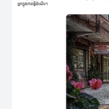
អ្នកក្នុងការធ្វើដំណើរ។