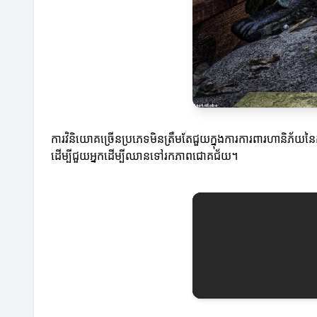
ការវិនិយោគច្រើនប្រភេទមិនត្រឹមតែជួយក្នុងការការពារហានិភ័យនៃ
ដើម្បីជួយអ្នកដើម្បីឈានទៅរកភាពជោគជ័យ។