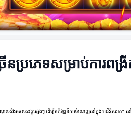
្រើនប្រភេទសម្រាប់ការពង្រ
បំណុលនិងអចលនវត្ថុផ្សេងៗ ដើម្បីអភិវឌ្ឍន៍ការចំណេញនៅក្នុងការវិនិយោគ។ ន