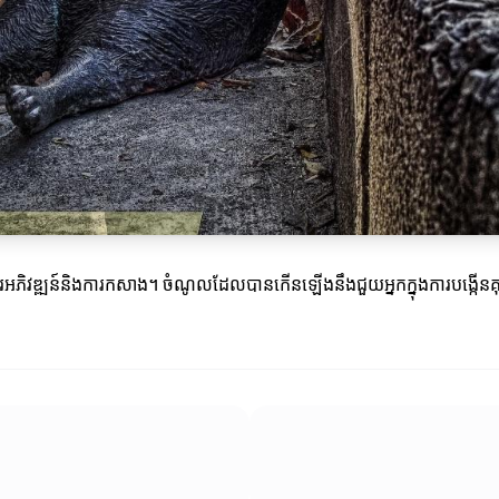
ភិវឌ្ឍន៍និងការកសាង។ ចំណូលដែលបានកើនឡើងនឹងជួយអ្នកក្នុងការបង្កើនគុណភាពជី