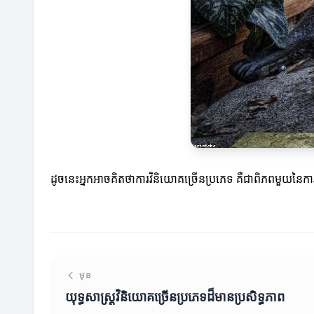
ដូចនេះអ្នកអាចគិតថាការវិនិយោគច្រើនប្រភេទ គឺជាពិភពមួយនៃការអ
មុន
យុទ្ធសាស្ត្រវិនិយោគច្រើនប្រភេទដ៏មានប្រសិទ្ធភាព