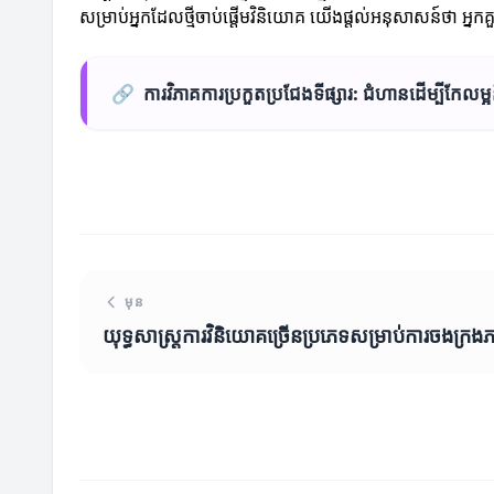
សម្រាប់អ្នកដែលថ្មីចាប់ផ្តើមវិនិយោគ យើងផ្តល់អនុសាសន៍ថា អ្នក
🔗
ការវិភាគការប្រកួតប្រជែងទីផ្សារ: ជំហានដើម្បីកែលម្អ
មុន
យុទ្ធសាស្ត្រការវិនិយោគច្រើនប្រភេទសម្រាប់ការចងក្