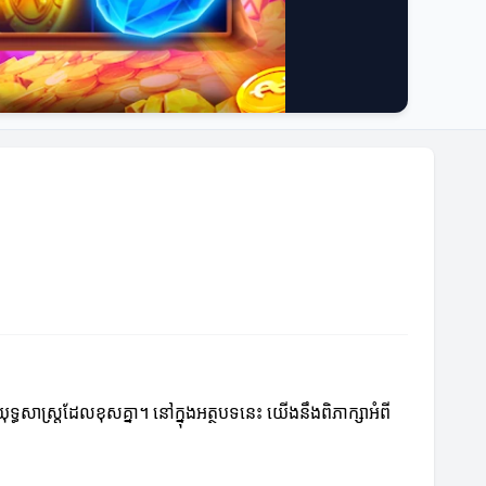
្ធសាស្ត្រដែលខុសគ្នា។ នៅក្នុងអត្ថបទនេះ យើងនឹងពិភាក្សាអំពី