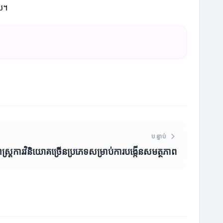
័យ។
បន្ទាប់
ាស្ត្រការវិនិយោគច្រើនប្រភេទសម្រាប់ការបង្កើនសមត្ថភាព