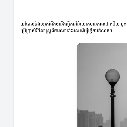
នៅពេលដែលអ្នករំពឹងថានឹងធ្វើការវិនិយោគមានភាពជោគជ័យ អ្នកត្
ប្រើប្រាស់វិធីសាស្ត្រពិចារណាទាំងនេះដើម្បីធ្វើការកំណត់។