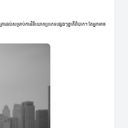
រវល់សម្រាប់ការវិនិយោគប្រភេទផ្សេងៗគ្នាគឺពិបាក។ តែអ្នកអាច