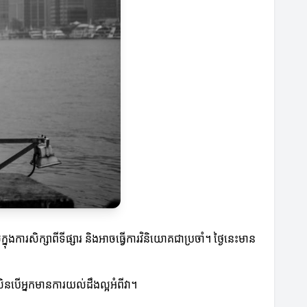
ការសិក្សាពីទីផ្សារ និងអាចធ្វើការវិនិយោគជាប្រចាំ។ ថ្ងៃនេះមាន
ិនបើអ្នកមានការយល់ដឹងល្អអំពីវា។