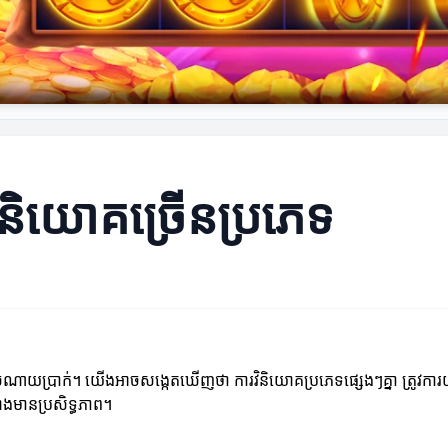
រវិនិយោគច្រើនប្រភេទ
ចំណាយប្រាក់។ យើងអាចសង្កេតឃើញថា ការវិនិយោគប្រភេទផ្សេងៗគ្នា ត្រូវការយុទ
៉ាងមានប្រសិទ្ធភាព។