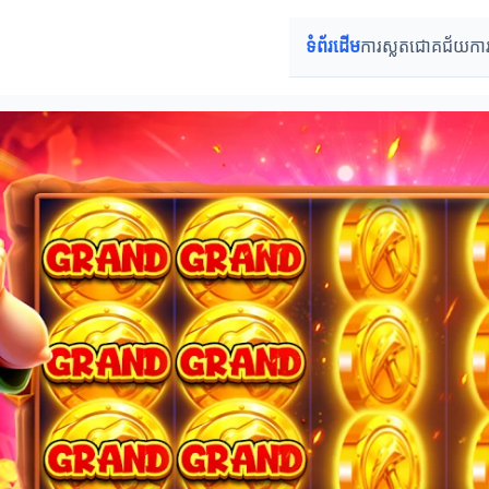
ទំព័រដើម
ការស្លតជោគជ័យ
កា