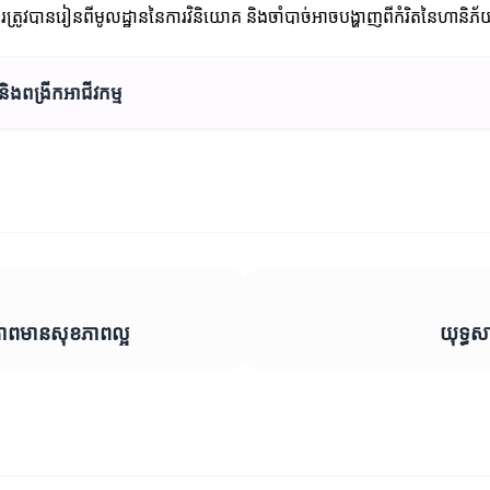
គួរត្រូវបានរៀនពីមូលដ្ឋាននៃការវិនិយោគ និងចាំបាច់អាចបង្ហាញពីកំរិតនៃហានិភ
និងពង្រីកអាជីវកម្ម
រងភាពមានសុខភាពល្អ
យុទ្ធស