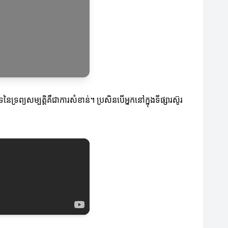
នៃទ្រព្យសម្បត្តិគឺជាការសំខាន់។ ប្រសិនបើអ្នកនៅក្នុងទីផ្សារស៊ូរ