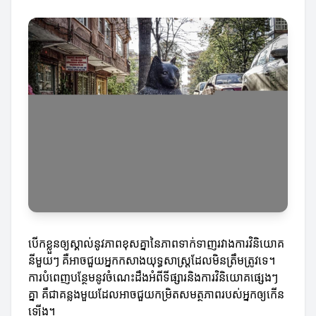
បើកខ្លួនឲ្យស្គាល់នូវភាពខុសគ្នានៃភាពទាក់ទាញរវាងការវិនិយោគ
នីមួយៗ គឺអាចជួយអ្នកកសាងយុទ្ធសាស្ត្រដែលមិនត្រឹមត្រូវទេ។
ការបំពេញបន្ថែមនូវចំណេះដឹងអំពីទីផ្សារនិងការវិនិយោគផ្សេងៗ
គ្នា គឺជាគន្លងមួយដែលអាចជួយកម្រិតសមត្ថភាពរបស់អ្នកឲ្យកើន
ឡើង។