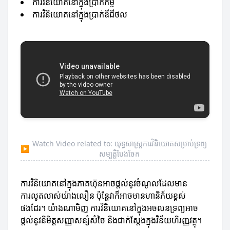
ការវិនិយោគនៅក្នុងប្រាក់កម្ចី
ការវិនិយោគនៅក្នុងប្រាក់ឌីជីថល
Watch Video related to: យុទ្ធសាស្ត្រ​ការវិនិយោគសម្រាប់ទ្រព្យ
▶
សម្បត្តិបែងចែក
ការវិនិយោគនៅក្នុងភាគហ៊ុនអាចផ្តល់នូវចំណូលដែលមាន
ការលូតលាស់យ៉ាងលឿន ប៉ុន្តែវាក៏អាចមានហានិភ័យខ្ពស់
ផងដែរ។ យ៉ាងណាមិញ ការវិនិយោគនៅក្នុងអចលនទ្រព្យអាច
ផ្តល់នូវនិមិត្តសញ្ញាសន្សំសំចៃ និងជាក់ស្តែងក្នុងវិន័យហិរញ្ញវត្ថុ។