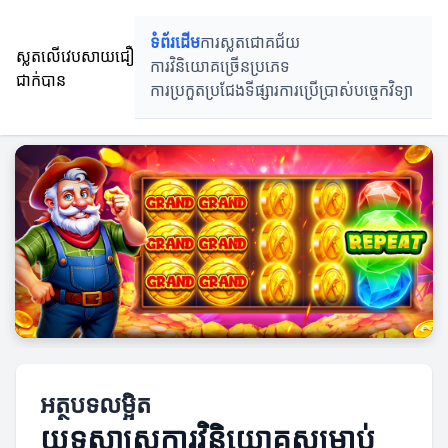
ទំព័រដើម
ការស្លតជោគជ័យ
ស្លតលើវេបសាយជឿ
ការវិនិយោគច្រើនប្រភេទ
ជាក់បាន
ការប្រកួតប្រជែងទីផ្សារ
ការប្រើប្រាស់បច្ចេកវិទ្យា
អត្ថបទលម្អិត
យុទ្ធសាស្ត្រ​ការវិនិយោគសម្រាប់