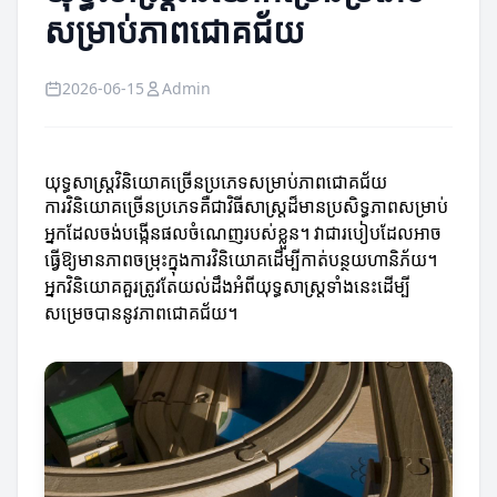
សម្រាប់ភាពជោគជ័យ
2026-06-15
Admin
យុទ្ធសាស្ត្រវិនិយោគច្រើនប្រភេទសម្រាប់ភាពជោគជ័យ
ការវិនិយោគច្រើនប្រភេទគឺជាវិធីសាស្ត្រដ៏មានប្រសិទ្ធភាពសម្រាប់
អ្នកដែលចង់បង្កើនផលចំណេញរបស់ខ្លួន។ វាជារបៀបដែលអាច
ធ្វើឱ្យមានភាពចម្រុះក្នុងការវិនិយោគដើម្បីកាត់បន្ថយហានិភ័យ។
អ្នកវិនិយោគគួរត្រូវតែយល់ដឹងអំពីយុទ្ធសាស្ត្រទាំងនេះដើម្បី
សម្រេចបាននូវភាពជោគជ័យ។