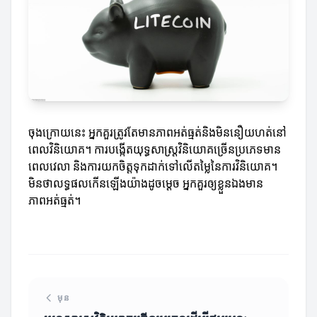
ចុងក្រោយនេះ អ្នកគួរត្រូវតែមានភាពអត់ធ្មត់និងមិននឿយហត់នៅ
ពេលវិនិយោគ។ ការបង្កើតយុទ្ធសាស្ត្រវិនិយោគច្រើនប្រភេទមាន
ពេលវេលា និងការយកចិត្តទុកដាក់ទៅលើតម្លៃនៃការវិនិយោគ។
មិនថាលទ្ធផលកើនឡើងយ៉ាងដូចម្តេច អ្នកគួរ​ឲ្យខ្លួនឯងមាន
ភាពអត់ធ្មត់។
មុន