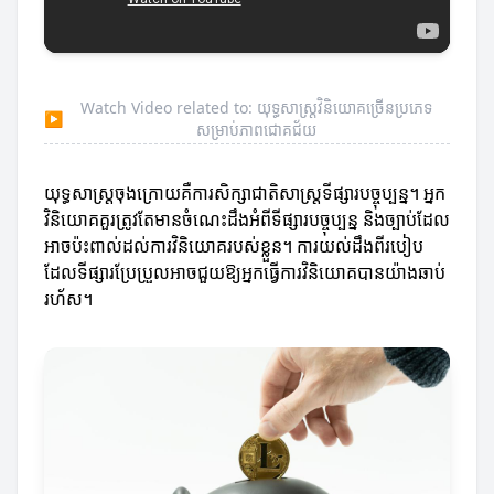
Watch Video related to: យុទ្ធសាស្ត្រវិនិយោគច្រើនប្រភេទ
▶
សម្រាប់ភាពជោគជ័យ
យុទ្ធសាស្ត្រចុងក្រោយគឺការសិក្សាជាតិសាស្ត្រទីផ្សារបច្ចុប្បន្ន។ អ្នក
វិនិយោគគួរត្រូវតែមានចំណេះដឹងអំពីទីផ្សារបច្ចុប្បន្ន និងច្បាប់ដែល
អាចប៉ះពាល់ដល់ការវិនិយោគរបស់ខ្លួន។ ការយល់ដឹងពីរបៀប
ដែលទីផ្សារប្រែប្រួលអាចជួយឱ្យអ្នកធ្វើការវិនិយោគបានយ៉ាងឆាប់
រហ័ស។