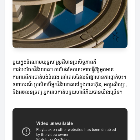
មួយក្នុងចំណោមយុទ្ធសាស្ត្រដ៏មានប្រសិទ្ធភាពគឺ
ការបែងចែកវិនិយោគ។ ការបែងចែកនេះអាចធ្វើឱ្យអ្នកមាន
ការពារពីការបាត់បង់ធំធេង នៅពេលដែលទីផ្សារមានការធ្លាក់ចុះ។
ឧទាហរណ៍ ប្រសិនបើអ្នកវិនិយោគនៅក្នុងភាគហ៊ុន, អក្សរសិល្បៈ,
និងអចលនទ្រព្យ អ្នកអាចកាត់បន្ថយហានិភ័យបានយ៉ាងច្រើន។