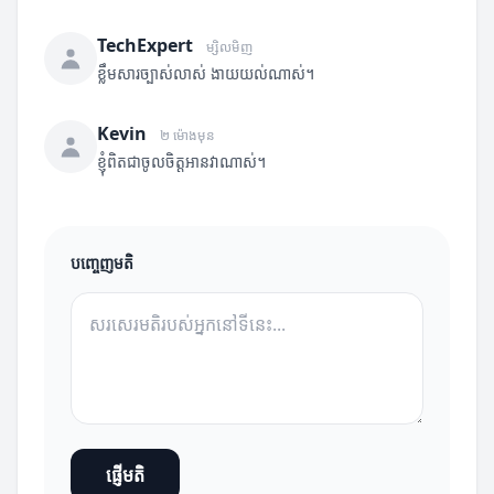
TechExpert
ម្សិលមិញ
ខ្លឹមសារច្បាស់លាស់ ងាយយល់ណាស់។
Kevin
២ ម៉ោងមុន
ខ្ញុំពិតជាចូលចិត្តអានវាណាស់។
បញ្ចេញមតិ
ផ្ញើមតិ