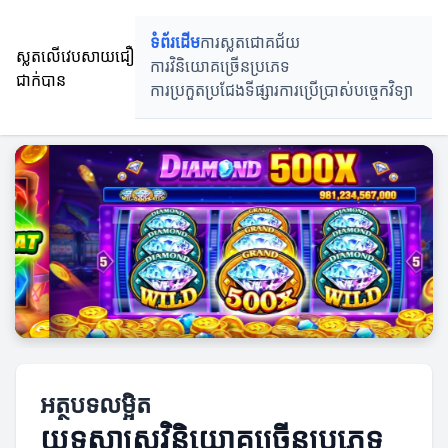
ទំព័រដើម
ការស្លតជោគជ័យ
ស្លតលើវេបសាយជឿ
ការវិនិយោគច្រើនប្រភេទ
ជាក់បាន
ការប្រកួតប្រជែងទីផ្សារ
ការប្រើប្រាស់បច្ចេកវិទ្យា
អត្ថបទលម្អិត
យុទ្ធសាស្ត្រវិនិយោគច្រើនប្រភេទ