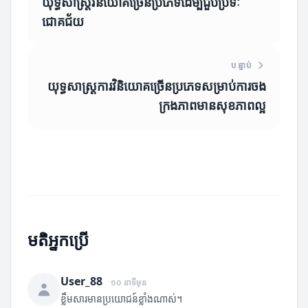
យុទ្ធសាស្ត្រវិនិយោគច្រើនប្រភេទដើម្បីជួបប្រទៈ
ជោគជ័យ
បន្ទាប់
យុទ្ធសាស្ត្រការវិនិយោគច្រើនប្រភេទសម្រាប់ការចង
ក្រងភាពមានសុខភាពល្អ
មតិអ្នកប្រើ
User_88
១០ នាទីមុន
ខ្លឹមសារមានប្រយោជន៍ខ្លាំងណាស់។