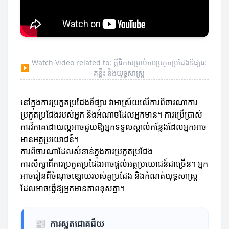
Watch Video related to: គ្លីនិកសម្រាប់ការប្រកួតប្រជែងទីផ្សារ:
▶
គន្លឹះ និងយុទ្ធសាស្ត្រ
នៅក្នុងការប្រកួតប្រជែងទីផ្សារ វាអាស្រ័យលើការពិចារណាការ
ប្រកួតប្រជែងរបស់អ្នក និងអំណាចដែលអ្នកមាន។ ការប្រើប្រាស់
ការវិភាគដោយល្អអាចជួយឱ្យអ្នកទទួលស្គាល់កន្លែងដែលអ្នកអាច
មានអត្ថប្រយោជន៍។
ការពិចារណាដែលសំខាន់ក្នុងការប្រកួតប្រជែង
ការសិក្សាពីការប្រកួតប្រជែងអាចផ្តល់អត្ថប្រយោជន៍ជាច្រើន។ អ្នក
អាចរៀនពីចំណុចខ្សោយរបស់គូប្រជែង និងកំណត់យុទ្ធសាស្ត្រ
ដែលអាចធ្វើឱ្យអ្នកមានភាពខុសគ្នា។
📰
ការស្លតជោគជ័យ