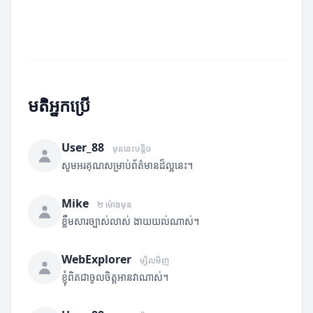
មតិអ្នកប្រើ
User_88
មុននេះបន្តិច
សូមអរគុណសម្រាប់ព័ត៌មានដ៏ល្អនេះ។
Mike
២ ម៉ោងមុន
ខ្លឹមសារច្បាស់លាស់ ងាយយល់ណាស់។
WebExplorer
ម្សិលមិញ
ខ្ញុំពិតជាចូលចិត្តអានវាណាស់។