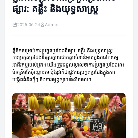
ផ្សារ: គន្លឹះ និងយុទ្ធសាស្ត្រ
2026-06-24
Admin
គ្លីនិកសម្រាប់ការប្រកួតប្រជែងទីផ្សារ: គន្លឹះ និងយុទ្ធសាស្ត្រ
ការប្រកួតប្រជែងទីផ្សារក្លាយជាកត្តាសំខាន់មួយក្នុងការកែលម្អ
អាជីវកម្មរបស់អ្នក។ យើងត្រូវទទួលស្គាល់ថាការប្រកួតប្រជែងនេះ
មិនត្រឹមតែប៉ុណ្ណោះទេ ប៉ុន្តែវាក៏ជាផ្លូវការប្រកួតប្រជែងក្នុងការ
បង្កើតគំនិតថ្មីៗ និងការផ្សព្វផ្សាយផលិតផល។