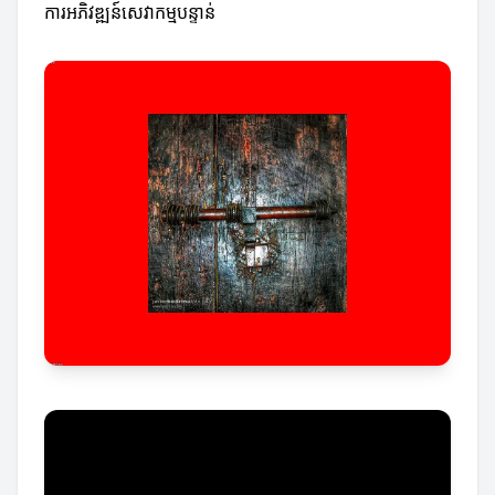
ការអភិវឌ្ឍន៍សេវាកម្មបន្ទាន់