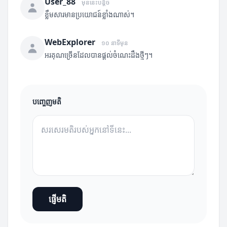
User_88
មុននេះបន្តិច
ខ្លឹមសារមានប្រយោជន៍ខ្លាំងណាស់។
WebExplorer
១០ នាទីមុន
អរគុណច្រើនដែលបានផ្តល់ចំណេះដឹងថ្មីៗ។
បញ្ចេញមតិ
ផ្ញើមតិ