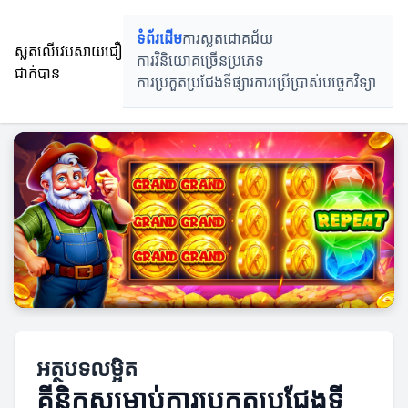
ទំព័រដើម
ការស្លតជោគជ័យ
ស្លតលើវេបសាយជឿ
ការវិនិយោគច្រើនប្រភេទ
ជាក់បាន
ការប្រកួតប្រជែងទីផ្សារ
ការប្រើប្រាស់បច្ចេកវិទ្យា
អត្ថបទលម្អិត
គ្លីនិកសម្រាប់ការប្រកួតប្រជែងទី