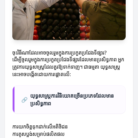
ចុះវិធីណាដែលអាចចូលរួមក្នុងការប្រកួតប្រជែងទីផ្សារ?
ដើម្បីចូលរួមក្នុងការប្រកួតប្រជែងទីផ្សារដែលមានប្រសិទ្ធភាព អ្នក
ត្រូវការយុទ្ធសាស្ត្រដែលគួរឱ្យទាក់ទាញ។ ជាធម្មតា យុទ្ធសាស្ត្រ
នេះអាចបង្កើតដោយការផ្តោតលើ:
យុទ្ធសាស្ត្រការវិនិយោគច្រើនប្រភេទដែលមាន
🔗
ប្រសិទ្ធភាព
ការយកចិត្តទុកដាក់លើអតិថិជន
ការគូសប្លង់សម្រាប់ផលិតផល