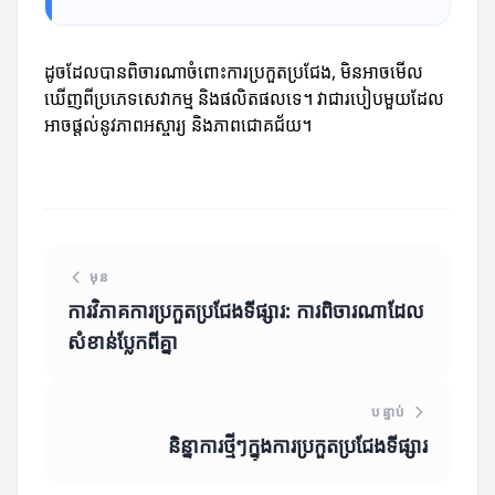
ដូចដែលបានពិចារណាចំពោះការប្រកួតប្រជែង, មិនអាចមើល
ឃើញពីប្រភេទសេវាកម្ម និងផលិតផលទេ។ វាជារបៀបមួយដែល
អាចផ្តល់នូវភាពអស្ចារ្យ និងភាពជោគជ័យ។
មុន
ការវិភាគការប្រកួតប្រជែងទីផ្សារ: ការពិចារណាដែល
សំខាន់ប្លែកពីគ្នា
បន្ទាប់
និន្នាការថ្មីៗក្នុងការប្រកួតប្រជែងទីផ្សារ