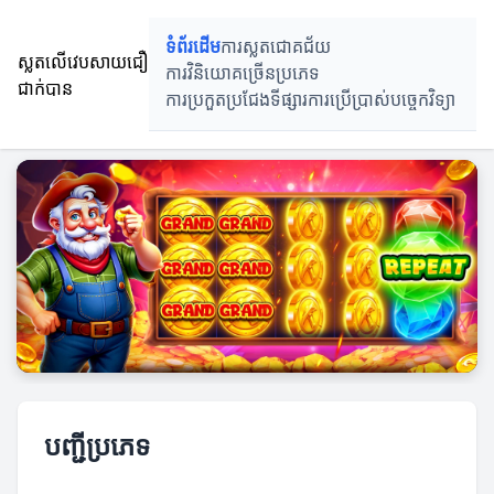
ទំព័រដើម
ការស្លតជោគជ័យ
ស្លតលើវេបសាយជឿ
ការវិនិយោគច្រើនប្រភេទ
ជាក់បាន
ការប្រកួតប្រជែងទីផ្សារ
ការប្រើប្រាស់បច្ចេកវិទ្យា
បញ្ជីប្រភេទ