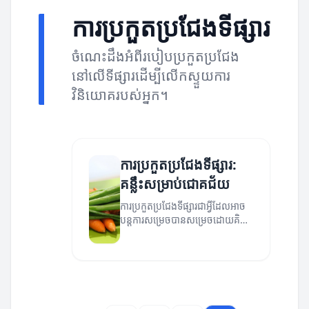
ការប្រកួតប្រជែងទីផ្សារ
ចំណេះដឹងអំពីរបៀបប្រកួតប្រជែង
នៅលើទីផ្សារដើម្បីលើកស្ទួយការ
វិនិយោគរបស់អ្នក។
ការប្រកួតប្រជែងទីផ្សារ:
គន្លឹះសម្រាប់ជោគជ័យ
ការប្រកួតប្រជែងទីផ្សារជាអ្វីដែលអាច
បន្តការសម្រេចបានសម្រេចដោយគិតពី
វិធីសាស្ត្រទៅកាន់ការប្រកួតប្រជែង។