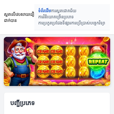
ទំព័រដើម
ការស្លតជោគជ័យ
ស្លតលើវេបសាយជឿ
ការវិនិយោគច្រើនប្រភេទ
ជាក់បាន
ការប្រកួតប្រជែងទីផ្សារ
ការប្រើប្រាស់បច្ចេកវិទ្យា
បញ្ជីប្រភេទ