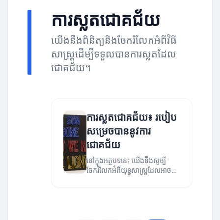
ការស្លតជោគជ័យ
យើងនឹងពិនិត្យនិងចែករំលែកអំពីវិធី
សាស្ត្រដើម្បីទទួលបានការស្លតដែល
ជោគជ័យ។
ការស្លតជោគជ័យ៖ របៀប
សម្រេចបាននូវការ
ជោគជ័យ
នៅក្នុងអត្ថបទនេះ យើងនឹងសូម្បី
ចែករំលែកអំពីយុទ្ធសាស្ត្រដែលអាច
ជួយអ្នកសម្រេចបាននូវការជោគជ័យ។