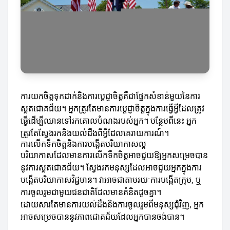
ការយកចិត្តទុកដាក់និងការប្តេជ្ញាចិត្តគឺជាផ្នែកសំខាន់មួយនៃការ
ស្លតជោគជ័យ។ អ្នកត្រូវតែមានការប្តេជ្ញាចិត្តក្នុងការធ្វើអ្វីដែលត្រូវ
ធ្វើដើម្បីឈានទៅរកគោលបំណងរបស់អ្នក។ បន្ថែមពីនេះ អ្នក
ត្រូវតែស្វែងរកនិងយល់ដឹងពីអ្វីដែលគេរាយការណ៍។
ការលើកទឹកចិត្តនិងការបង្កើតបរិយាកាសល្អ
បរិយាកាសដែលមានការលើកទឹកចិត្តអាចជួយឱ្យអ្នកសម្រេចបាន
នូវការស្លតជោគជ័យ។ ស្វែងរកមនុស្សដែលអាចជួយអ្នកក្នុងការ
បង្កើតបរិយាកាសវិជ្ជមាន។ វាអាចជាតាមរយៈការបង្កើតក្រុម, ឬ
ការចូលរួមជាមួយជនជាតិដែលមានគំនិតដូចគ្នា។
ដោយសារតែមានការយល់ដឹងនិងការចូលរួមពីមនុស្សជុំវិញ, អ្នក
អាចសម្រេចបាននូវភាពជោគជ័យដែលអ្នកបានចង់បាន។