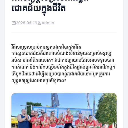
ជោគជ័យក្នុងជីវិត
2026-06-19
Admin
វិធីសាស្ត្រសម្រាប់ការស្លតជោគជ័យក្នុងជីវិត
ការស្លតជោគជ័យគឺជាគោលបំណងសំខាន់មួយសម្រាប់មនុស្ស
រាប់សាខានៅពិភពលោក។ វាជាការព្យាយាមដែលអាចទទួលបាន
ការកំណត់ និងការរីកចម្រើនទាំងក្នុងជីវិតផ្ទាល់ខ្លួន និងអាជីវកម្ម។
តើអ្នកដឹងទេថាដើម្បីសម្រេចបាននូវជោគជ័យនោះ អ្នកត្រូវការ
យុទ្ធសាស្ត្រដែលមានប្រសិទ្ធភាព?