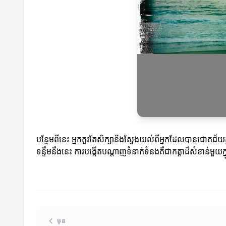
បន្ថែមពីនេះ អ្នកគួរតែសិក្សានិងស្វែងយល់ពីអ្នកដែលបានជោគជ័យក្ន
ទន្ទឹមនឹងនេះ ការបង្កើតបណ្ដាញទំនាក់ទំនងគឺជាកត្តាដ៏សំខាន់មួយក
មុន