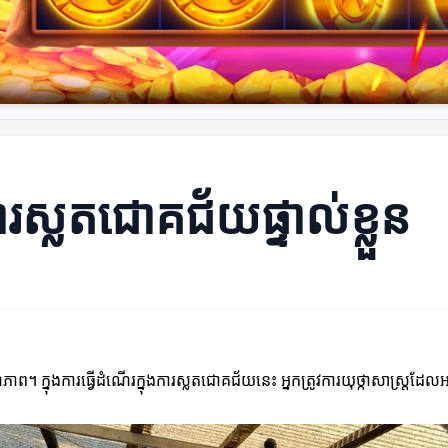
ារស្លតជោគជ័យផ្ទាល់ខ្លួន
។ ក្នុងការធ្វើដំណើរក្នុងការស្លតជោគជ័យនេះ អ្នកត្រូវការយុថ្កាសាស្ត្រដ