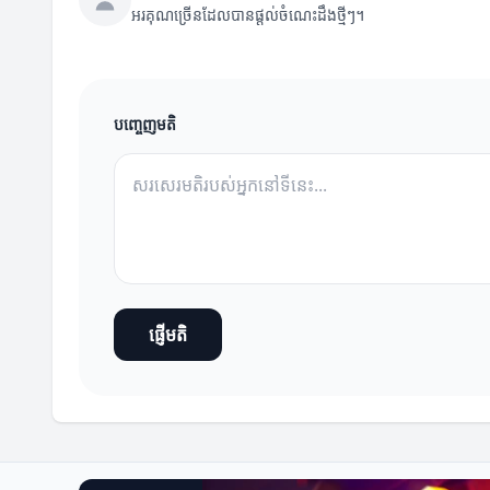
អរគុណច្រើនដែលបានផ្តល់ចំណេះដឹងថ្មីៗ។
បញ្ចេញមតិ
ផ្ញើមតិ