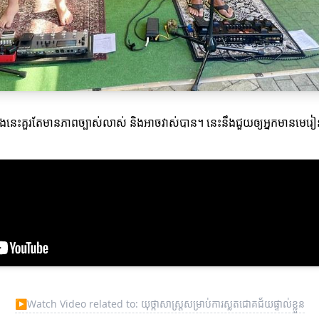
ងនេះគួរតែមានភាពច្បាស់លាស់ និងអាចវាស់បាន។ នេះនឹងជួយឲ្យអ្នកមានមេរ
▶
Watch Video related to: យុថ្កាសាស្ត្រសម្រាប់ការស្លតជោគជ័យផ្ទាល់ខ្លួន