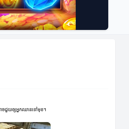
ែលអាចជួយឲ្យអ្នកឈានទៅមុខ។