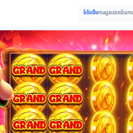
ទំព័រដើម
ការស្លតជោគជ័យ
កា