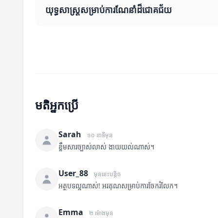
យុទ្ធសាស្ត្រ​សម្រាប់​ការ​ណែនាំ​ដ៏​ជោគ​ជ័យ
មតិអ្នកប្រើ
Sarah
១០ នាទីមុន
ខ្លឹមសារច្បាស់លាស់ ងាយយល់ណាស់។
User_88
មុននេះបន្តិច
អត្ថបទល្អណាស់! អរគុណសម្រាប់ការចែករំលែក។
Emma
២ ម៉ោងមុន