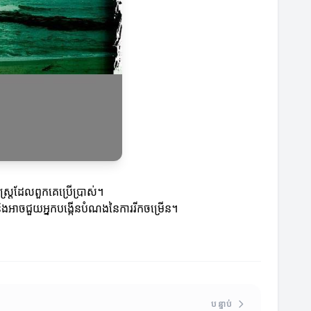
ស្ត្រដែលពួកគេប្រើប្រាស់។
នា និងអាចជួយអ្នកបង្កើនបំណងនៃការរីកចម្រើន។
បន្ទាប់