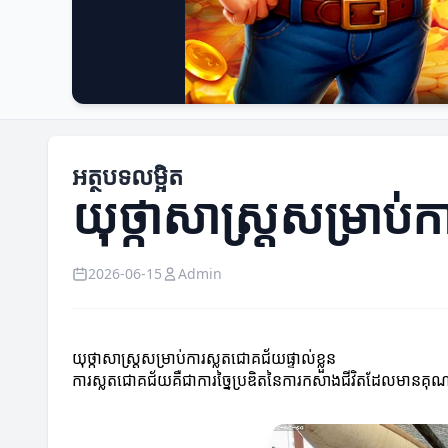
អត្ថបទលម្អិត
យុថ្កាសាស្ត្រសម្រាប់ក
2026-06-15
Admin
យុថ្កាសាស្ត្រសម្រាប់ការស្លតជោគជ័យផ្ទាល់ខ្លួន
ការស្លតជោគជ័យគឺជាការច្នៃប្រឌិតនៃការកសាងជីវិតដែលមានគុណភាព