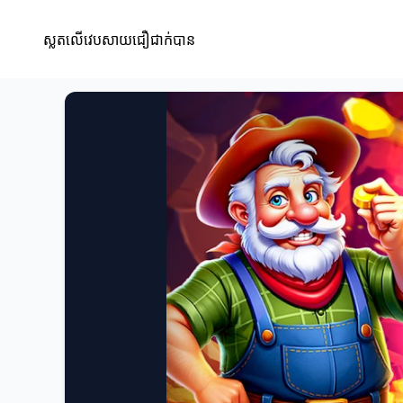
ស្លតលើវេបសាយជឿជាក់បាន