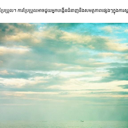
រួល។ ការប្រែប្រួលអាចជួយអ្នកបង្កើនជំនាញនិងសមត្ថភាពផ្សេងៗក្នុងការ