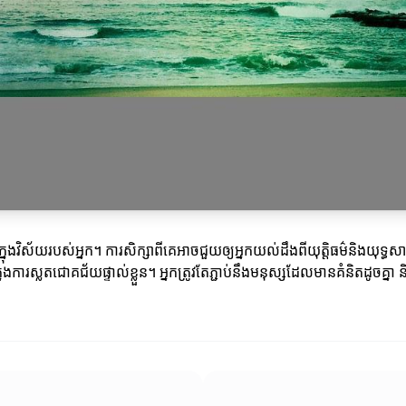
ុងវិស័យរបស់អ្នក។ ការសិក្សាពីគេអាចជួយឲ្យអ្នកយល់ដឹងពីយុត្តិធម៌និងយុទ្ធសា
្នុងការស្លតជោគជ័យផ្ទាល់ខ្លួន។ អ្នកត្រូវតែភ្ជាប់នឹងមនុស្សដែលមានគំនិតដូចគ្