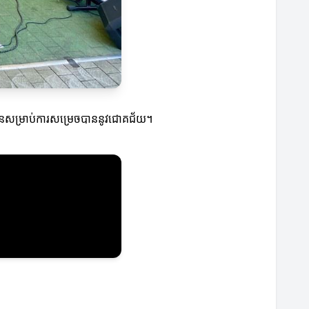
ៀនសម្រាប់ការសម្រេចបាននូវជោគជ័យ។