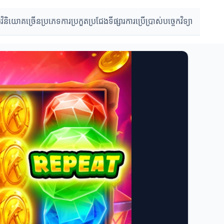
រវិនិយោគច្រើនប្រភេទ
ការប្រកួតប្រជែងទីផ្សារ
ការប្រើប្រាស់បច្ចេកវិទ្យា