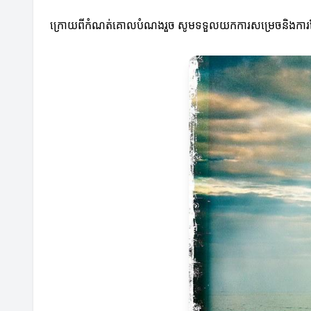
ក្រោយពីកំណត់គោលបំណងរួច សូមទទួលយកការសម្រេចនិងការប្រែប្