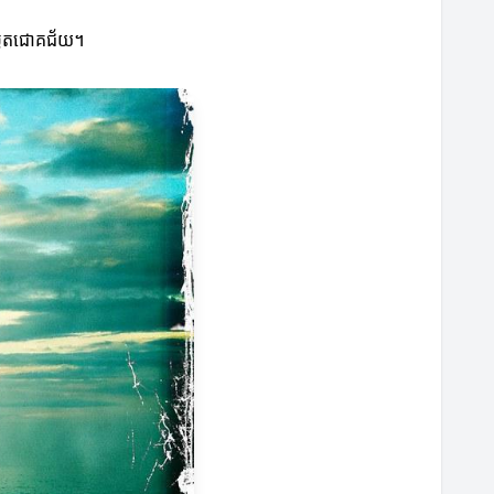
ស្លតជោគជ័យ។