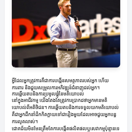
អ្វីដែលអ្នកត្រូវការគឺជាការបង្កើនសមត្ថភាពរបស់អ្នក ហើយ
ការពារ និងជួយសម្រួលការអភិវឌ្ឍន៍ជំនាញដល់អ្នក។
ការឆ្លើយតបនិងការប្រមូលផ្តុំនៃមតិយោបល់
នៅក្នុងអាជីវកម្ម យើងតែងតែត្រូវការប្រាកដថាអ្នកមានមតិ
យោបល់ពីអតិថិជន។ ការឆ្លើយតបនិងការទទួលយកមតិយោបល់
គឺជាអ្នកដឹកនាំដ៏កកិតក្លាយទៅជារឿងមួយដែលអាចជួយអ្នកបន្ត
ការលូតលាស់។
ជោគជ័យមិនមែនត្រឹមតែការបង្កើតផលិតផលឬសេវាកម្មប៉ុន្មានទេ