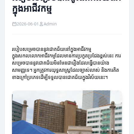
ក្នុងអាជីវកម្ម
2026-06-01
Admin
របៀបសម្រេចបាននូវជោគជ័យនៅក្នុងអាជីវកម្ម
ក្នុងសកលលោកអាជីវកម្មដែលមានការប្រកួតប្រជែងខ្ពស់នេះ ការ
សម្រេចបាននូវជោគជ័យមិនមែនជារឿងដែលធ្វើបានយ៉ាង
សាមញ្ញទេ។ អ្នកត្រូវការយុទ្ធសាស្ត្រដែលច្បាស់លាស់ និងការគិត
ខាងក្រៅប្រភេទដើម្បីទទួលបានជោគជ័យក្នុងវិស័យនេះ។