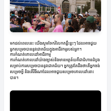
មកដល់ពេលនេះ យើងសូមចែករំលែកគន្លឹះខ្លះៗ ដែលអាចជួយ
អ្នកសម្រេចបាននូវជោគជ័យក្នុងអាជីវកម្មរបស់អ្នក។
ការកំណត់គោលដៅអាជីវកម្ម
ការកំណត់គោលដៅយ៉ាងច្បាស់និងមានអត្ថន័យគឺជាជំហានដំបូង
សម្រាប់ការសម្រេចបាននូវជោគជ័យ។ អ្នកត្រូវតែដឹងថាតើអ្នកចង់
សម្រេចអ្វី និងតើវិធីណាដែលអាចជួយសម្រេចគោលដៅនោះ
បាន។