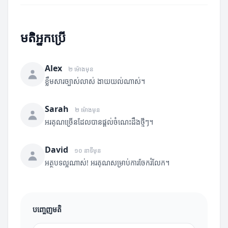
មតិអ្នកប្រើ
Alex
២ ម៉ោងមុន
ខ្លឹមសារច្បាស់លាស់ ងាយយល់ណាស់។
Sarah
២ ម៉ោងមុន
អរគុណច្រើនដែលបានផ្តល់ចំណេះដឹងថ្មីៗ។
David
១០ នាទីមុន
អត្ថបទល្អណាស់! អរគុណសម្រាប់ការចែករំលែក។
បញ្ចេញមតិ