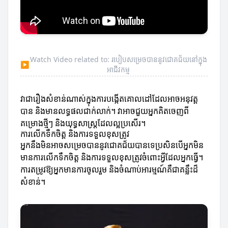
Watch Video related to: របៀបសម្រេចបាននូវជោគជ័យនៅក្នុង
▶
អាជីវកម្ម
វាជារឿងសំខាន់ណាស់ក្នុងការបង្កើតគោលដៅដែលអាចអនុវត្ត
បាន និងមានលទ្ធផលជាក់លាក់។ វាអាចជួយអ្នកគិតចេញពី
គម្រោងថ្មីៗ និងយុទ្ធសាស្ត្រដែលល្អប្រសើរ។
ការលើកទឹកចិត្ត និងការទទួលខុសត្រូវ
អ្នកនឹងមិនអាចសម្រេចបាននូវជោគជ័យបានទេប្រសិនបើអ្នកមិន
មានការលើកទឹកចិត្ត និងការទទួលខុសត្រូវចំពោះអ្វីដែលអ្នកធ្វើ។
ការតម្រូវឱ្យអ្នកមានការចូលរួម និងចំណាប់អារម្មណ៍គឺជាគន្លឹះដ៏
សំខាន់។