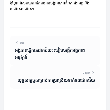
ប៉ុន្តែវាជាសកម្មភាពដែលអាចបង្ហាញភាពនៃការងារល្អ និង
អាណិតអាណិត។
មុន
អង្គភាពធ្វើការជោគជ័យ: របៀបបង្កើតអង្គភាព
អនុវត្តន៍
បន្ទាប់
យុទ្ធសាស្ត្រសម្រាប់ការប្រាស្រ័យទាក់ទងជោគជ័យ