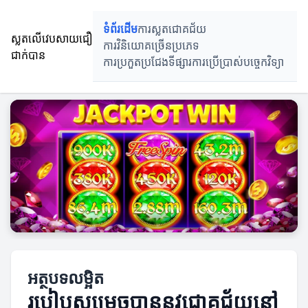
ទំព័រដើម
ការស្លតជោគជ័យ
ស្លតលើវេបសាយជឿ
ការវិនិយោគច្រើនប្រភេទ
ជាក់បាន
ការប្រកួតប្រជែងទីផ្សារ
ការប្រើប្រាស់បច្ចេកវិទ្យា
អត្ថបទលម្អិត
របៀបសម្រេចបាននូវជោគជ័យនៅ