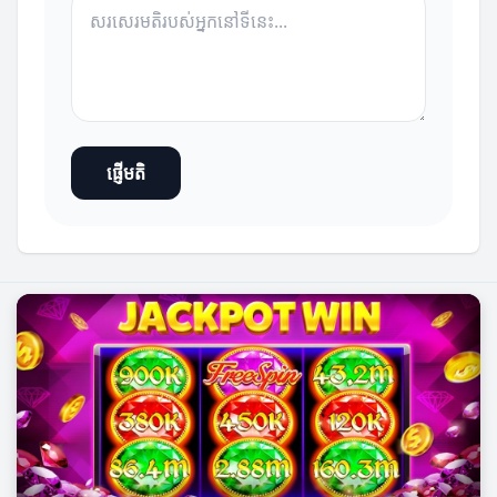
ផ្ញើមតិ