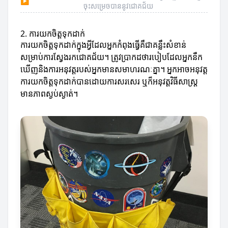
▶
ចុះសម្រេចបាននូវជោគជ័យ
2. ការយកចិត្តទុកដាក់
ការយកចិត្តទុកដាក់ក្នុងអ្វីដែលអ្នកកំពុងធ្វើគឺជាគន្លឹះសំខាន់
សម្រាប់ការស្វែងរកជោគជ័យ។ ត្រូវប្រាកដថារបៀបដែលអ្នកនឹក
ឃើញនិងការអនុវត្តរបស់អ្នកមានសមាហរណៈគ្នា។ អ្នកអាចអនុវត្ត
ការយកចិត្តទុកដាក់បានដោយការសរសេរ ឬក៏អនុវត្តវិធីសាស្ត្រ
មានភាពស្ងប់ស្ងាត់។