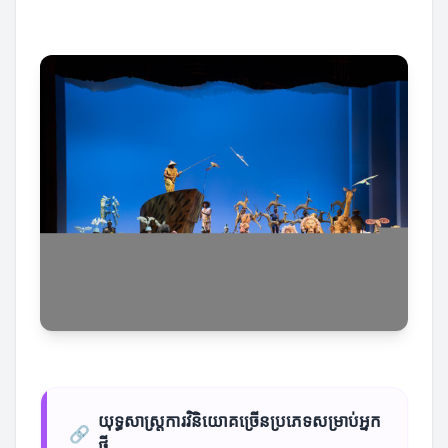
យុទ្ធសាស្ត្រការវិនិយោគច្រើនប្រភេទសម្រាប់អ្នក
🔗
ថ្មី