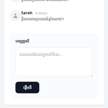
Sarah
២ ម៉ោងមុន
ខ្លឹមសារមានប្រយោជន៍ខ្លាំងណាស់។
បញ្ចេញមតិ
ផ្ញើមតិ