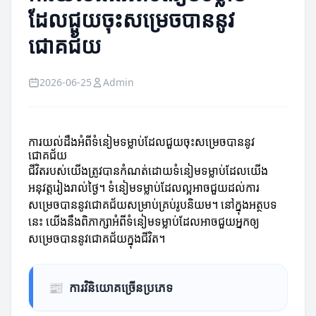
ដែលជួយចុះសម្រេចបាននូវ
ជោគជ័យ
2026-06-25
Admin
ការយល់ដឹងអំពីទំនៀមទម្លាប់ដែលជួយចុះសម្រេចបាននូវ
ជោគជ័យ
ជីវិតរបស់យើងត្រូវបានកំណត់ដោយទំនៀមទម្លាប់ដែលយើង
អនុវត្តរៀងរាល់ថ្ងៃ។ ទំនៀមទម្លាប់ដែលល្អអាចជួយដល់ការ
សម្រេចបាននូវជោគជ័យសម្រាប់គ្រប់រូបនិយម។ នៅក្នុងអត្ថបទ
នេះ យើងនឹងពិភាក្សាអំពីទំនៀមទម្លាប់ដែលអាចជួយអ្នកឲ្យ
សម្រេចបាននូវជោគជ័យក្នុងជីវិត។
📰
ការវិនិយោគច្រើនប្រភេទ