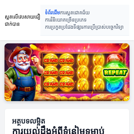
ទំព័រដើម
ការស្លតជោគជ័យ
ស្លតលើវេបសាយជឿ
ការវិនិយោគច្រើនប្រភេទ
ជាក់បាន
ការប្រកួតប្រជែងទីផ្សារ
ការប្រើប្រាស់បច្ចេកវិទ្យា
អត្ថបទលម្អិត
ការយល់ដឹងអំពីទំនៀមទម្លាប់