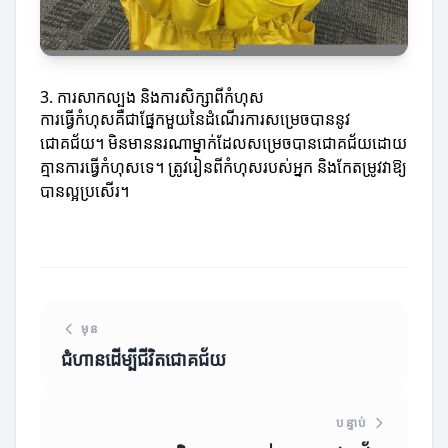
3. ការសាកល្បង និងការសិក្សាពីកំហុស
ការធ្វើកំហុសគឺជាផ្នែកមួយនៃដំណើរការសម្រេចបាននូវ
ជោគជ័យ។ មិនមាននរណាម្នាក់ដែលសម្រេចបានជោគជ័យដោយ
គ្មានការធ្វើកំហុសទេ។ ត្រូវរៀនពីកំហុសរបស់អ្នក និងកែតម្រូវវាឱ្យ
បានល្អប្រសើរ។
មុន
ជំហានដើម្បីជីវិតជោគជ័យ
បន្ទាប់