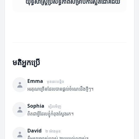
យុទ្ធសាស្ត្រប្រសិទ្ធភាពសម្រាប់ការស្លតជោគជ័យ
មតិអ្នកប្រើ
Emma
មុននេះបន្តិច
អរគុណច្រើនដែលបានផ្តល់ចំណេះដឹងថ្មីៗ។
Sophia
ម្សិលមិញ
ពិតជាអ្វីដែលខ្ញុំកំពុងស្វែងរក។
David
២ ម៉ោងមុន
ខ្លឹមសារច្បាស់លាស់ ងាយយល់ណាស់។