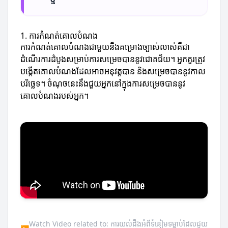
1. ការកំណត់គោលបំណង
ការកំណត់គោលបំណងជាមួយនឹងគម្រោងច្បាស់លាស់គឺជា
ដំណើរការដំបូងសម្រាប់ការសម្រេចបាននូវជោគជ័យ។ អ្នកគួរត្រូវ
បង្កើតគោលបំណងដែលអាចអនុវត្តបាន និងសម្រេចបាននូវកាល
បរិច្ឆេទ។ ចំណុចនេះនឹងជួយអ្នកនៅក្នុងការសម្រេចបាននូវ
គោលបំណងរបស់អ្នក។
Watch Video related to: ការយល់ដឹងអំពីទំនៀមទម្លាប់ដែលជួយ