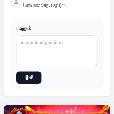
នឹងតាមដានរាល់អត្ថបទបន្តទៀត។
បញ្ចេញមតិ
ផ្ញើមតិ