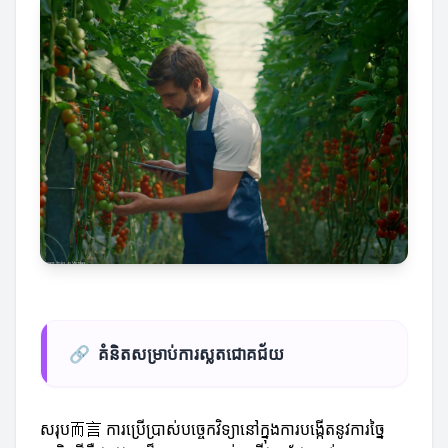
🔗
គំនិតសម្រាប់ការស្លតជោគជ័យ
សរុប而言 ការប្រើប្រាស់បច្ចេកវិទ្យានៅក្នុងការបង្កើតនូវការច្នៃ