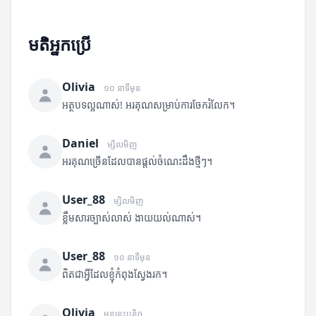
មតិអ្នកប្រើ
Olivia
១០ នាទីមុន
អត្ថបទល្អណាស់! អរគុណសម្រាប់ការចែករំលែក។
Daniel
ម្សិលមិញ
អរគុណច្រើនដែលបានផ្តល់ចំណេះដឹងថ្មីៗ។
User_88
ម្សិលមិញ
ខ្លឹមសារច្បាស់លាស់ ងាយយល់ណាស់។
User_88
១០ នាទីមុន
ពិតជាអ្វីដែលខ្ញុំកំពុងស្វែងរក។
Olivia
មុននេះបន្តិច