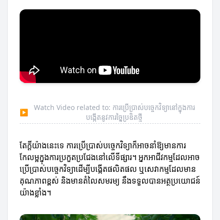
Watch Video related to: ការប្រើប្រាស់បច្ចេកវិទ្យានៅក្នុងការ
▶
បង្កើតនូវការច្នៃប្រឌិតថ្មី
តែក្តីយ៉ាងនេះទេ ការប្រើប្រាស់បច្ចេកវិទ្យាក៏អាចនាំឱ្យមានការ
កែលម្អក្នុងការប្រកួតប្រជែងនៅលើទីផ្សារ។ អ្នកអាជីវកម្មដែលអាច
ប្រើប្រាស់បច្ចេកវិទ្យាដើម្បីបង្កើតផលិតផល ឬសេវាកម្មដែលមាន
គុណភាពខ្ពស់ និងមានតំលៃសមរម្យ នឹងទទួលបានអត្ថប្រយោជន៍
យ៉ាងខ្លាំង។