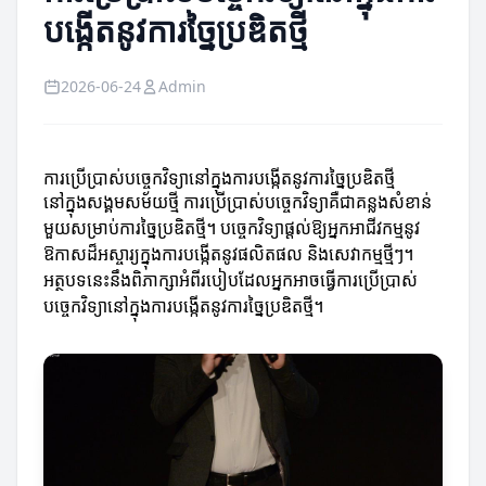
បង្កើតនូវការច្នៃប្រឌិតថ្មី
2026-06-24
Admin
ការប្រើប្រាស់បច្ចេកវិទ្យានៅក្នុងការបង្កើតនូវការច្នៃប្រឌិតថ្មី
នៅក្នុងសង្គមសម័យថ្មី ការប្រើប្រាស់បច្ចេកវិទ្យាគឺជាគន្លងសំខាន់
មួយសម្រាប់ការច្នៃប្រឌិតថ្មី។ បច្ចេកវិទ្យាផ្ដល់ឱ្យអ្នកអាជីវកម្មនូវ
ឱកាសដ៏អស្ចារ្យក្នុងការបង្កើតនូវផលិតផល និងសេវាកម្មថ្មីៗ។
អត្ថបទនេះនឹងពិភាក្សាអំពីរបៀបដែលអ្នកអាចធ្វើការប្រើប្រាស់
បច្ចេកវិទ្យានៅក្នុងការបង្កើតនូវការច្នៃប្រឌិតថ្មី។