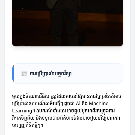
📰
ការប្រើប្រាស់បច្ចេកវិទ្យា
មួយក្នុងចំណោមវិធីសាស្ត្រដែលអាចនាំឱ្យមានការច្នៃប្រឌិតគឺអាច
ប្រើប្រាស់ឧបករណ៍សម័យថ្មីៗ ដូចជា AI និង Machine
Learning។ ឧបករណ៍ទាំងនេះអាចជួយអ្នកអាជីវកម្មក្នុងការ
វិភាគទិន្នន័យ និងទទួលបានព័ត៌មានដែលអាចជួយនាំឱ្យមានការ
បញ្ចេញគំនិតថ្មីៗ។