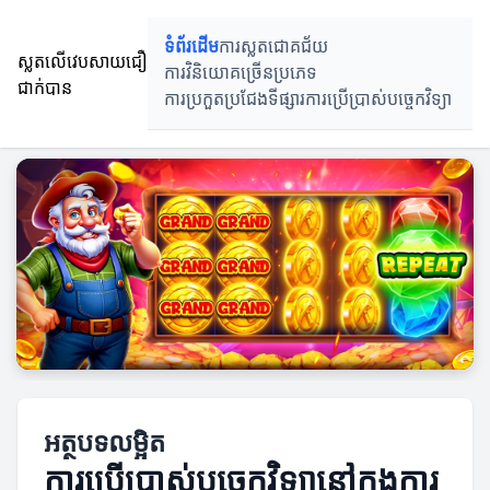
ទំព័រដើម
ការស្លតជោគជ័យ
ស្លតលើវេបសាយជឿ
ការវិនិយោគច្រើនប្រភេទ
ជាក់បាន
ការប្រកួតប្រជែងទីផ្សារ
ការប្រើប្រាស់បច្ចេកវិទ្យា
អត្ថបទលម្អិត
ការប្រើប្រាស់បច្ចេកវិទ្យានៅក្នុងការ