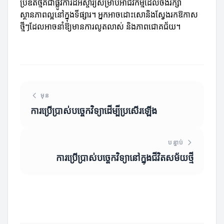
ប្រឌិតថ្មីគឺជាផ្លូវការដ៏អស្ចារ្យសម្រាប់អាជីវកម្មដែលចង់រក្សា
ស្ថានភាពល្អនៅក្នុងទីផ្សារ។ អ្នកអាចដោះសោនិងស្វែងរកឱកាស
ថ្មីៗដែលអាចនាំឱ្យមានការលូតលាស់ និងភាពជោគជ័យ។
មុន
ការប្រើប្រាស់បច្ចេកវិទ្យាដើម្បីប្រសើរឡើង
បន្ទាប់
ការប្រើប្រាស់បច្ចេកវិទ្យានៅក្នុងជីវិតសម័យថ្មី