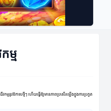
វកម្ម
្យអាជីវកម្មនូវឱកាសថ្មីៗ ហើយធ្វើឱ្យមានភាពប្រសើរឡើងក្នុងការប្រកួត