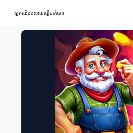
ស្លតលើវេបសាយជឿជាក់បាន