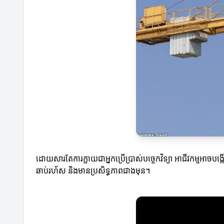
ដោយសារតែការក្លាយជាអ្នកប្រើប្រាស់បច្ចេកវិទ្យា អាជីវកម្មអាចប
ឆាប់រហ័ស និងមានប្រសិទ្ធភាពជាងមុន។