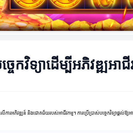
្ចេកវិទ្យា​ដើម្បីអភិវឌ្ឍអាជី
្លាំងលើការអភិវឌ្ឍន៍ និងជោគជ័យរបស់អាជីវកម្ម។ ការប្រើប្រាស់បច្ចេកវិទ្យាផ្តល់ឱ