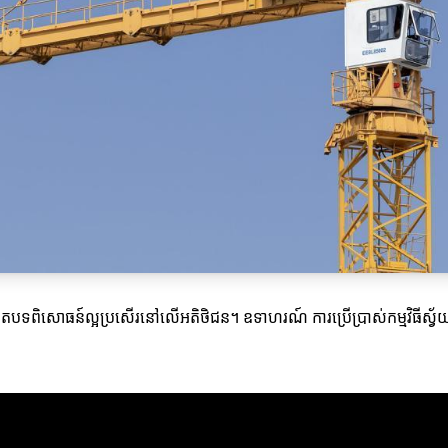
ង្កើតបទពិសោធន៍ល្អប្រសើរនៅលើអតិថិជន។ ឧទាហរណ៍ ការប្រើប្រាស់កម្មវិធីស្វ័យ