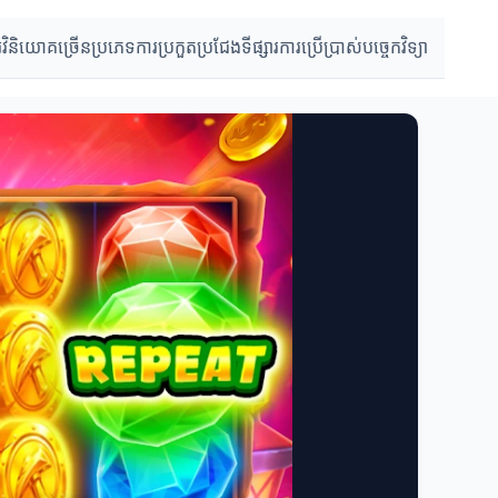
រវិនិយោគច្រើនប្រភេទ
ការប្រកួតប្រជែងទីផ្សារ
ការប្រើប្រាស់បច្ចេកវិទ្យា