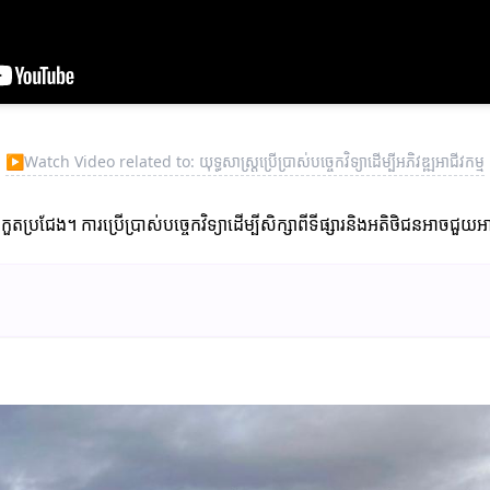
▶
Watch Video related to: យុទ្ធសាស្ត្រប្រើប្រាស់បច្ចេកវិទ្យា​ដើម្បីអភិវឌ្ឍអាជីវកម្ម
រប្រកួតប្រជែង។ ការប្រើប្រាស់បច្ចេកវិទ្យាដើម្បីសិក្សាពីទីផ្សារនិងអតិថិជនអាចជួយ