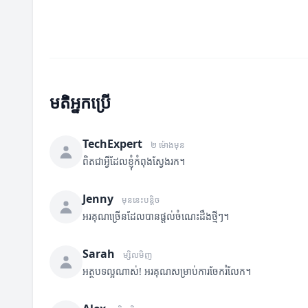
មតិអ្នកប្រើ
TechExpert
២ ម៉ោងមុន
ពិតជាអ្វីដែលខ្ញុំកំពុងស្វែងរក។
Jenny
មុននេះបន្តិច
អរគុណច្រើនដែលបានផ្តល់ចំណេះដឹងថ្មីៗ។
Sarah
ម្សិលមិញ
អត្ថបទល្អណាស់! អរគុណសម្រាប់ការចែករំលែក។