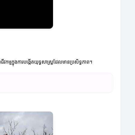
អាជីវកម្មក្នុងការបង្កើតយុទ្ធសាស្ត្រដែលមានប្រសិទ្ធភាព។