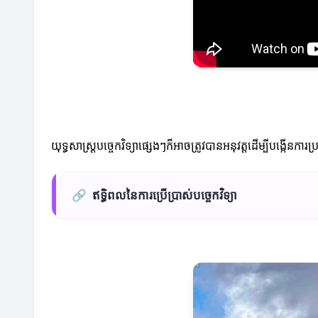
យុទ្ធសាស្ត្របច្ចេកវិទ្យាផ្សេងៗក៏អាចត្រូវបានអនុវត្តដើម្បីបង្កើនកា
🔗
ឥទ្ធិពលនៃការប្រើប្រាស់បច្ចេកវិទ្យា