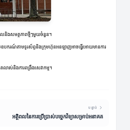
្រួលនិងសមត្ថភាពថ្មីៗមួយចំនួន។
ើប្រាស់ឧបករណ៍តាមទូរស័ព្ទនិងក្រុមហ៊ុនអនឡាញអាចធ្វើអោយមានការ
ារលូតលាស់និងការពង្រឹងសេវាកម្ម។
បន្ទាប់
អត្ថិពលនៃការប្រើប្រាស់បច្ចេកវិទ្យា​សម្រាប់អនាគត