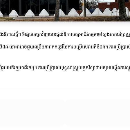
ិងឱកាសថ្មី។ ទីផ្សារបច្ចេកវិទ្យាបានផ្តល់ឱកាសឲ្យអាជីវកម្មអាចស្វែងរកការប្រែប
ាកម្មអតិថិជន នោះវាអាចជួយពង្រឹងភាពកក់ក្តៅនៃការបម្រើសេវាអតិថិជន។ ការប្រ
បីជួយអភិវឌ្ឍអាជីវកម្ម។ ការប្រើប្រាស់យុទ្ធសាស្ត្របច្ចេកវិទ្យាជាមធ្យមបង្កើនក