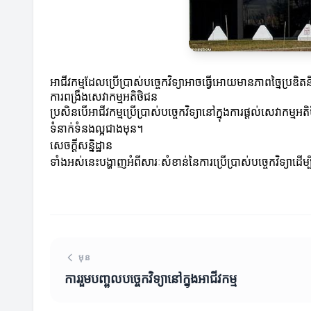
អាជីវកម្មដែលប្រើប្រាស់បច្ចេកវិទ្យាអាចធ្វើអោយមានភាពច្នៃប្រឌិតន
ការពង្រឹងសេវាកម្មអតិថិជន
ប្រសិនបើអាជីវកម្មប្រើប្រាស់បច្ចេកវិទ្យានៅក្នុងការផ្តល់សេវ
ទំនាក់ទំនងល្អជាងមុន។
សេចក្តីសន្និដ្ឋាន
ទាំងអស់នេះបង្ហាញអំពីសារៈសំខាន់នៃការប្រើប្រាស់បច្ចេកវិទ្យា​ដើម្
មុន
ការរួមបញ្ចូលបច្ចេកវិទ្យានៅក្នុងអាជីវកម្ម