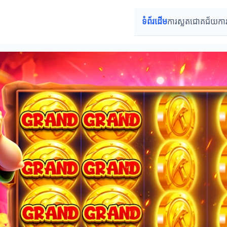
ទំព័រដើម
ការស្លតជោគជ័យ
កា