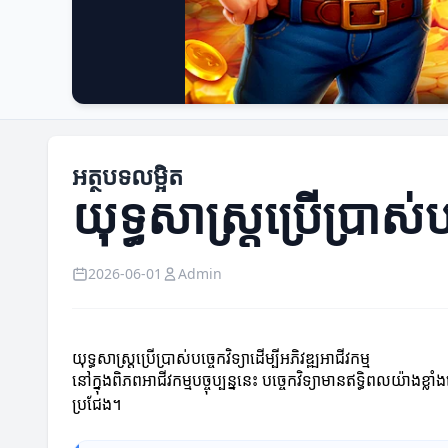
អត្ថបទលម្អិត
យុទ្ធសាស្ត្រប្រើប្រាស់បច
2026-06-01
Admin
យុទ្ធសាស្ត្រប្រើប្រាស់បច្ចេកវិទ្យា​ដើម្បីអភិវឌ្ឍអាជីវកម្ម
នៅក្នុងពិភពអាជីវកម្មបច្ចុប្បន្ននេះ បច្ចេកវិទ្យាមានឥទ្ធិពលយ៉ាងខ
ប្រជែង។