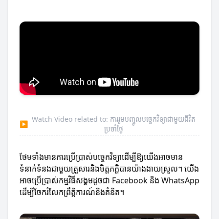
Watch Video related to: ការរួមបញ្ចូលបច្ចេកវិទ្យាជាមួយជីវិត
▶
ប្រចាំថ្ងៃ
ថែមទាំងមានការប្រើប្រាស់បច្ចេកវិទ្យាដើម្បីឱ្យយើងអាចមាន
ទំនាក់ទំនងជាមួយគ្រួសារនិងមិត្តភក្តិបានយ៉ាងងាយស្រួល។ យើង
អាចប្រើប្រាស់កម្មវិធីសង្គមដូចជា Facebook និង WhatsApp
ដើម្បីចែករំលែកព្រឹត្តិការណ៍និងគំនិត។