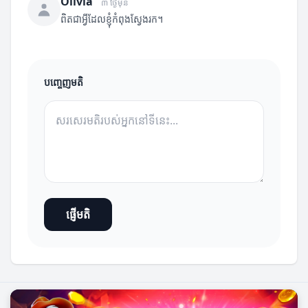
Olivia
៣ ថ្ងៃមុន
ពិតជាអ្វីដែលខ្ញុំកំពុងស្វែងរក។
បញ្ចេញមតិ
ផ្ញើមតិ