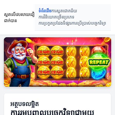
ទំព័រដើម
ការស្លតជោគជ័យ
ស្លតលើវេបសាយជឿ
ការវិនិយោគច្រើនប្រភេទ
ជាក់បាន
ការប្រកួតប្រជែងទីផ្សារ
ការប្រើប្រាស់បច្ចេកវិទ្យា
អត្ថបទលម្អិត
ការរួមបញ្ចូលបច្ចេកវិទ្យាជាមួយ