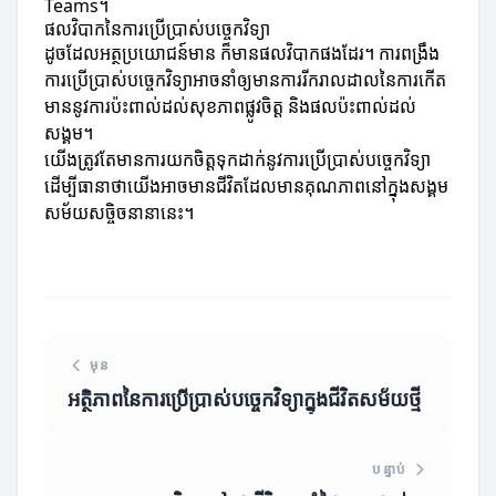
Teams។
ផលវិបាកនៃការប្រើប្រាស់បច្ចេកវិទ្យា
ដូចដែលអត្ថប្រយោជន៍មាន ក៏មានផលវិបាកផងដែរ។ ការពង្រឹង
ការប្រើប្រាស់បច្ចេកវិទ្យាអាចនាំឲ្យមានការរីករាលដាលនៃការកើត
មាននូវការប៉ះពាល់ដល់សុខភាពផ្លូវចិត្ត និងផលប៉ះពាល់ដល់
សង្គម។
យើងត្រូវតែមានការយកចិត្តទុកដាក់នូវការប្រើប្រាស់បច្ចេកវិទ្យា
ដើម្បីធានាថាយើងអាចមានជីវិតដែលមានគុណភាពនៅក្នុងសង្គម
សម័យសច្ចិចនានានេះ។
មុន
អត្ថិភាពនៃការប្រើប្រាស់បច្ចេកវិទ្យាក្នុងជីវិតសម័យថ្មី
បន្ទាប់