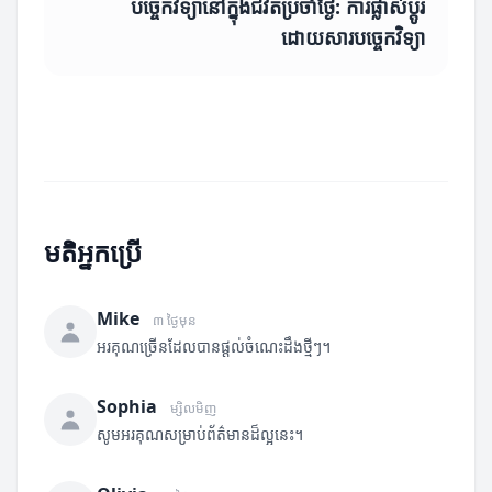
បច្ចេកវិទ្យានៅក្នុងជីវិតប្រចាំថ្ងៃ: ការផ្លាស់ប្តូរ
ដោយសារបច្ចេកវិទ្យា
មតិអ្នកប្រើ
Mike
៣ ថ្ងៃមុន
អរគុណច្រើនដែលបានផ្តល់ចំណេះដឹងថ្មីៗ។
Sophia
ម្សិលមិញ
សូមអរគុណសម្រាប់ព័ត៌មានដ៏ល្អនេះ។