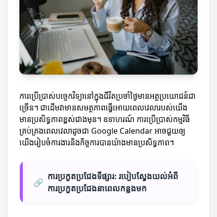
ការប្រើប្រាស់បច្ចេកវិទ្យានៅក្នុងជីវិតប្រចាំថ្ងៃមានអត្ថប្រយោជន៍ជា
ច្រើន។ ជាដើមវាមានសមត្ថភាពធ្វើអោយពេលវេលារបស់យើង
មានប្រសិទ្ធភាពខ្ពស់ជាងមុន។ ឧទាហរណ៍ ការប្រើប្រាស់កម្មវិធី
គ្រប់គ្រងពេលវេលាដូចជា Google Calendar អាចជួយឲ្យ
យើងរៀបចំការងារនិងកិច្ចការបានយ៉ាងមានប្រសិទ្ធភាព។
ការប្រកួតប្រជែងទីផ្សារ: របៀបស្វែងយល់អំពី
🔗
ការប្រកួតប្រជែងនាពេលកន្លងមក