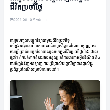
ជីវិតប្រចាំថ្ងៃ
2026-06-10
Admin
ការរួមបញ្ចូលបច្ចេកវិទ្យាជាមួយជីវិតប្រចាំថ្ងៃ
នៅក្នុងសង្គមសម័យសហគមន៍បច្ចេកវិទ្យានៅពេលបច្ចុប្បន្ននេះ
ការប្រើប្រាស់បច្ចេកវិទ្យាបានចូលមកក្នុងជីវិតប្រចាំថ្ងៃយ៉ាងជ្រាល
ជ្រៅ។ ពីការទំនាក់ទំនងរវាងមនុស្សទៅការងារតាមអ៊ីនធឺណិត និង
ការទិញទំនិញអនឡាញ ការប្រើប្រាស់បច្ចេកវិទ្យាបានផ្លាស់ប្តូរ
ប្រព័ន្ធប្រពៃណីសម្រាប់ការរស់នៅ។