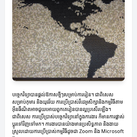
បច្ចេកវិទ្យាបានផ្តល់ឱកាសថ្មីៗសម្រាប់ការរៀន។ ជាពិសេស
សម្រាប់កុមារ និងយុវវ័យ ការប្រើប្រាស់វីដេអូសិក្សានិងកម្មវិធីតាម
អ៊ីនធឺណិតអាចជួយអោយពួកគេរៀនបានល្អប្រសើរឡើង។
ជាពិសេស ការប្រើប្រាស់បច្ចេកវិទ្យានៅក្នុងការងារ ក៏មានការផ្លាស់
ប្តូរទៅវិញទៅមក។ ការងារបានយ៉ាងមានប្រសិទ្ធភាព និងងាយ
ស្រួលដោយការប្រើប្រាស់កម្មវិធីដូចជា Zoom និង Microsoft