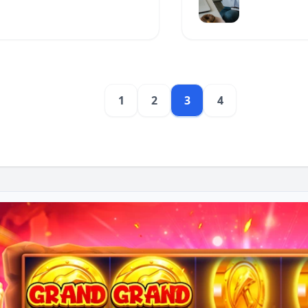
1
2
3
4