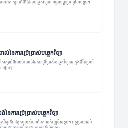
នេះពិភាក្សាអំពីវិធីដែលបច្ចេកវិទ្យាបានផ្លាស់ប្តូរប្រពន្ធនៃសង្គម។
ល់នៃការប្រើប្រាស់បច្ចេកវិទ្យា
ភាក្សាអំពីផលប៉ះពាល់នៃការប្រើប្រាស់បច្ចេកវិទ្យានៅក្នុងជីវិតប្រចាំ
ស័យផ្សេងៗ។
៍នៃការប្រើប្រាស់បច្ចេកវិទ្យា
្ចេកវិទ្យាគឺជាផ្នែកមួយសំខាន់នៃការអភិវឌ្ឍន៍សង្គម។ អត្ថប្រយោជន៍
្រូវបានបង្ហាញឲ្យឃើញក្នុងអនុស្សាវរីយ៍នានា។