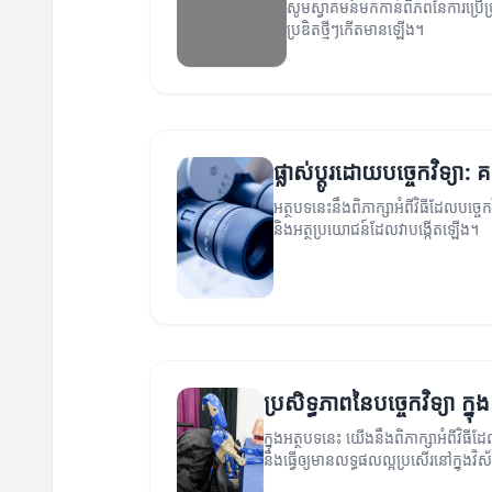
សូមស្វាគមន៍មកកាន់ពិភពនៃការប្រើប្រាស
ប្រឌិតថ្មីៗកើតមានឡើង។
ផ្លាស់ប្តូរដោយបច្ចេកវិទ្យា: គន្ល
អត្ថបទនេះនឹងពិភាក្សាអំពីវិធីដែលបច្ចេកវិ
និងអត្ថប្រយោជន៍ដែលវា​បង្កើតឡើង។
ប្រសិទ្ធភាពនៃបច្ចេកវិទ្យា ក្
ក្នុងអត្ថបទនេះ យើងនឹងពិភាក្សាអំពីវិធីដែល
និងធ្វើឲ្យមានលទ្ធផលល្អប្រសើរនៅក្នុងវិស