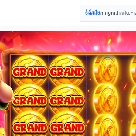
ទំព័រដើម
ការស្លតជោគជ័យ
កា