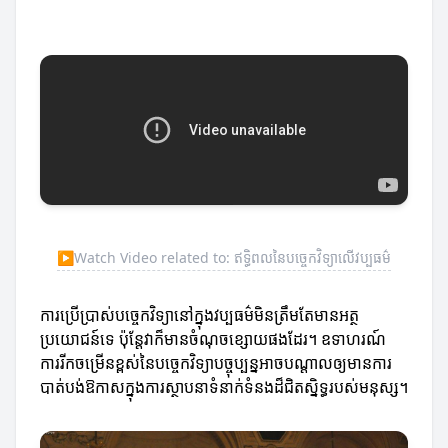
▶
Watch Video related to: ឥទ្ធិពលនៃបច្ចេកវិទ្យា​លើវប្បធម៌
ការប្រើប្រាស់បច្ចេកវិទ្យានៅក្នុងវប្បធម៌មិនត្រឹមតែមានអត្ថ
ប្រយោជន៍ទេ ប៉ុន្តែវាក៏មានចំណុចខ្សោយផងដែរ។ ឧទាហរណ៍
ការរីកចម្រើនខ្ពស់នៃបច្ចេកវិទ្យាបច្ចុប្បន្នអាចបណ្តាលឲ្យមានការ
បាត់បង់ឱកាសក្នុងការស្ថាបនាទំនាក់ទំនងដ៏ជិតស្និទ្ធរបស់មនុស្ស។