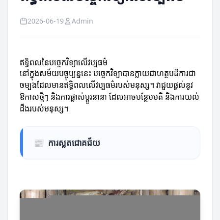
2026-06-19
Admin
ឥទ្ធិពលនៃបច្ចេកវិទ្យា​លើវប្បធម៌
នៅក្នុងសម័យបច្ចុប្បន្ននេះ បច្ចេកវិទ្យាបានក្លាយជា​ហត្ថបដិការជា
ចម្បងដែលមានឥទ្ធិពលលើវប្បធម៌របស់មនុស្ស។ វាជួយផ្តល់នូវ
ឱកាសថ្មីៗ និងការផ្លាស់ប្តូរ​នានា ដែលអាចបន្ថែមមតិ និងការយល់
ដឹងរបស់មនុស្ស។
📰
ការស្លតជោគជ័យ