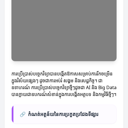
ការប្រើប្រាស់បច្ចេកវិទ្យាបានបង្កើតឱកាសសម្រាប់ការរីកចម្រើន
ក្នុងវិស័យផ្សេងៗ ដូចជាការអប់រំ សង្គម និងសេដ្ឋកិច្ច។ ជា
ឧទាហរណ៍ ការប្រើប្រាស់បច្ចេកវិទ្យាថ្មីៗដូចជា AI និង Big Data
បានក្លាយជាឧបករណ៍សំខាន់ក្នុងការបង្កើតអត្ថបទ និងកម្មវិធីថ្មីៗ។
🔗
កំណត់អត្ថន័យនៃការប្រកួតប្រជែងទីផ្សារ