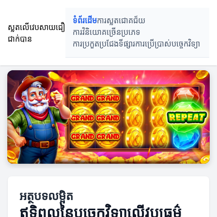
ទំព័រដើម
ការស្លតជោគជ័យ
ស្លតលើវេបសាយជឿ
ការវិនិយោគច្រើនប្រភេទ
ជាក់បាន
ការប្រកួតប្រជែងទីផ្សារ
ការប្រើប្រាស់បច្ចេកវិទ្យា
អត្ថបទលម្អិត
ឥទ្ធិពលនៃបច្ចេកវិទ្យា​លើវប្បធម៌