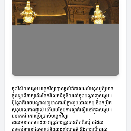
ក្នុងវិស័យសង្គម បច្ចេកវិទ្យាបានផ្តល់ឱកាសដល់មនុស្សឱ្យអាច
ចូលរួមពិភាក្សានិងចែករំលែកទិន្នន័យនៅក្នុងបណ្តាញសង្គម។
ប៉ុន្តែវាក៏អាចបណ្តាលឲ្យមានការបំផ្លាញមនោសកម្ម និងកម្រិត
សុខុមាលភាពផ្ទាល់ ហើយបន្ថែមការស្ទាក់ស្ទើរនៅក្នុងសង្គម។
អនាគតនៃការប្រើប្រាស់បច្ចេកវិទ្យា
ពេលអនាគតមកដល់ វាត្រូវការត្រូវបានគិតពីរបៀបដែល
បច្ចេកវិទ្យានៅតែមានឥទ្ធិពលដល់វប្បធម៌ និងការប្រើប្រាស់