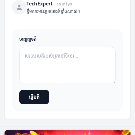
TechExpert
១០ នាទីមុន
ខ្លឹមសារមានប្រយោជន៍ខ្លាំងណាស់។
បញ្ចេញមតិ
ផ្ញើមតិ