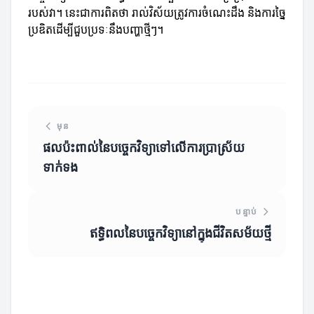
របស់វា។ នេះជាការពិតថា រាល់វិស័យត្រូវការចំណេះដឹង និងការច្នៃ
ប្រឌិតដើម្បីជួបប្រទៈនឹងបញ្ហាថ្មីៗ។
មុន
ផលប៉ះពាល់នៃបច្ចេកវិទ្យាទៅលើការប្រាស្រ័យ
ទាក់ទង
បន្ទាប់
ឥទ្ធិពលនៃបច្ចេកវិទ្យានៅក្នុងជីវិតសម័យថ្មី