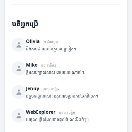
មតិអ្នកប្រើ
Olivia
២ ម៉ោងមុន
នឹងតាមដានរាល់អត្ថបទបន្តទៀត។
Mike
១០ នាទីមុន
ខ្លឹមសារច្បាស់លាស់ ងាយយល់ណាស់។
Jenny
មុននេះបន្តិច
អត្ថបទល្អណាស់! អរគុណសម្រាប់ការចែករំលែក។
WebExplorer
មុននេះបន្តិច
អរគុណច្រើនដែលបានផ្តល់ចំណេះដឹងថ្មីៗ។